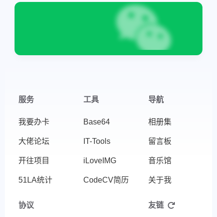
服务
工具
导航
我要办卡
Base64
相册集
大佬论坛
IT-Tools
留言板
开往项目
iLoveIMG
音乐馆
51LA统计
CodeCV简历
关于我
协议
友链