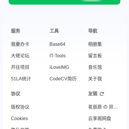
服务
工具
导航
我要办卡
Base64
相册集
大佬论坛
IT-Tools
留言板
开往项目
iLoveIMG
音乐馆
51LA统计
CodeCV简历
关于我
协议
友链
版权协议
茗辰原 の 异世界
Cookies
云享阁网盘