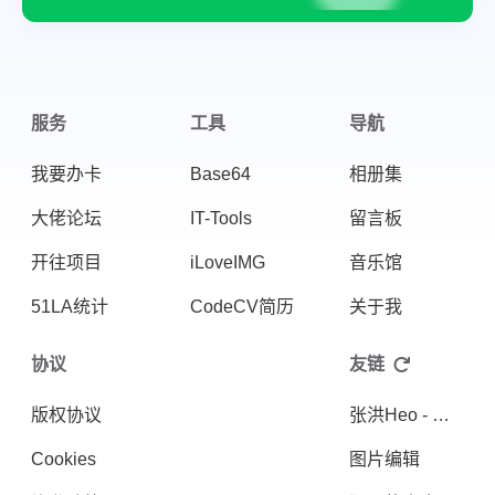
服务
工具
导航
我要办卡
Base64
相册集
微信
支付宝
大佬论坛
IT-Tools
留言板
开往项目
iLoveIMG
音乐馆
51LA统计
CodeCV简历
关于我
协议
友链
版权协议
张洪Heo - 分享设计与科技生活
Cookies
图片编辑