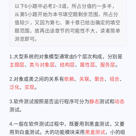
以下6小题中必考2~3道，所占分值约一多半，
从第5小题开始为本书填空题剩余范围，所占分
值较少，又因为第七、第十章已给出确定的填空
题范围，故再出该章节的可能性不大，读者简单
浏览即可。
1.大型系统的对象模型通常由5个层次构成，分别是
主题层
、
类与对象层
、
结构层
、
属性层
、
服务层
。
2.对象或类之间的关系有
依赖
、
关联
、
聚合
、
组合
、
泛化
、
实现
。
3.软件测试按照是否运行程序可分为
静态
测试和
动态
测试。
4.一般在软件测试过程中，既要用到黑盒测试，又要
用到白盒测试。大的功能模块采用
黑盒测试
，小的组