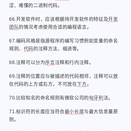
涩、难懂的二进制代码。
66.开发软件时，应该根据待开发软件的特征及
开发
团队
的情况考虑使用合适的编程语言。
67.编码风格是指源程序的编写习惯例如变量的命名
规则、
代码
的注释方法、缩进等。
68.注释可以分为
序言
注释和行内注释。
69.注释的位置应与被描述的代码相邻，注释可以放
在代码的上方或右方，不可放在
下方
。
70.比较知名的命名规则有微软公司的
匈牙利
法。
71.标识符的长度应当符合
最小长度
与最大信息量原
则。