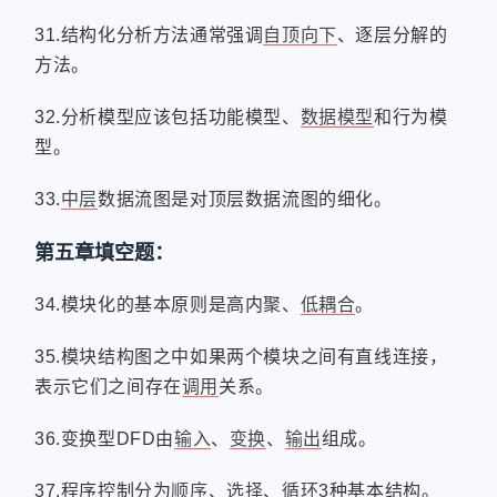
31.结构化分析方法通常强调
自顶向下
、逐层分解的
方法。
32.分析模型应该包括功能模型、
数据模型
和行为模
型。
33.
中层
数据流图是对顶层数据流图的细化。
第五章填空题：
34.模块化的基本原则是高内聚、
低耦合
。
35.模块结构图之中如果两个模块之间有直线连接，
表示它们之间存在
调用
关系。
36.变换型DFD由
输入
、
变换
、
输出
组成。
37.程序控制分为
顺序
、
选择
、
循环
3种基本结构。