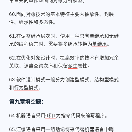
常首先简单修改面向对象
分析模型
。
60.面向对象技术的基本特征主要为抽象性、封装
性、继承性和
多态性
。
61.在调整继承层次时，使用一种只有单继承和无继
承的编程语言时，需要将多继承转换为
单继承
。
62.在优化对象设计时，提高效率的技术有增加冗余
关联、调整查询次序和保留
派生
属性。
63.软件设计模式一般分为创建型模式、结构型模式
和
行为型模式
。
第九章填空题：
64.机器语言采用
0和1
为指令代码来编写程序。
65.汇编语言采用一组
助记符
来代替机器语言中晦