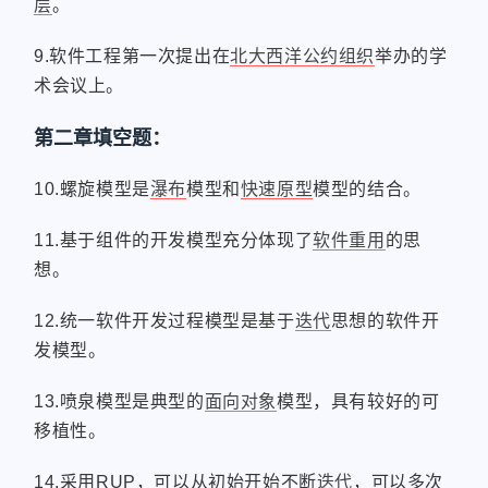
层
。
9.软件工程第一次提出在
北大西洋公约组织
举办的学
术会议上。
第二章填空题：
10.螺旋模型是
瀑布
模型和
快速原型
模型的结合。
11.基于组件的开发模型充分体现了
软件重用
的思
想。
12.统一软件开发过程模型是基于
迭代
思想的软件开
发模型。
13.喷泉模型是典型的
面向对象
模型，具有较好的可
移植性。
14.采用RUP，可以从初始开始不断
迭代
，可以多次