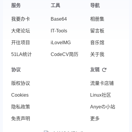
服务
工具
导航
我要办卡
Base64
相册集
大佬论坛
IT-Tools
留言板
开往项目
iLoveIMG
音乐馆
51LA统计
CodeCV简历
关于我
协议
友链
版权协议
流量卡店铺
Cookies
Linux社区
隐私政策
Anyeの小站
免责声明
更多