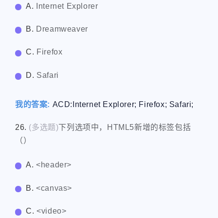
A.
Internet Explorer
B.
Dreamweaver
C.
Firefox
D.
Safari
我的答案:
ACD:Internet Explorer; Firefox; Safari;
26.
(多选题)
下列选项中，HTML5新增的标签包括
（）
A.
<header>
B.
<canvas>
C.
<video>